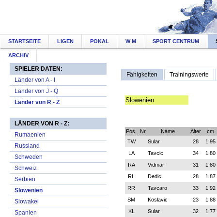
STARTSEITE
LIGEN
POKAL
W M
SPORT CENTRUM
ARCHIV
SPIELER DATEN:
Fähigkeiten
Trainingswerte
Länder von A - I
Länder von J - Q
Länder von R - Z
LÄNDER VON R - Z:
Rumaenien
Russland
Schweden
Schweiz
Serbien
Slowenien
Slowakei
Spanien