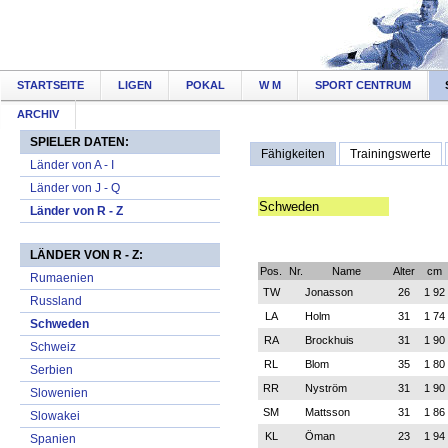
STARTSEITE
LIGEN
POKAL
W M
SPORT CENTRUM
ARCHIV
SPIELER DATEN:
Fähigkeiten
Trainingswerte
Länder von A - I
Länder von J - Q
Länder von R - Z
LÄNDER VON R - Z:
Rumaenien
Russland
Schweden
Schweiz
Serbien
Slowenien
Slowakei
Spanien